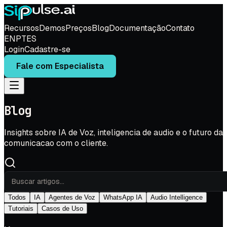
Recursos
Demos
Preços
Blog
Documentação
Contato
EN
PT
ES
Login
Cadastre-se
Fale com Especialista
Blog
Insights sobre IA de Voz, inteligencia de audio e o futuro da
comunicacao com o cliente.
Todos
IA
Agentes de Voz
WhatsApp IA
Audio Intelligence
Tutoriais
Casos de Uso