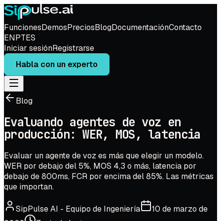
Funciones
Demos
Precios
Blog
Documentación
Contacto
EN
PT
ES
Iniciar sesión
Registrarse
Habla con un experto
Blog
Evaluando agentes de voz en
producción: WER, MOS, latencia
Evaluar un agente de voz es más que elegir un modelo.
WER por debajo del 5%, MOS 4,3 o más, latencia por
debajo de 800ms, FCR por encima del 85%. Las métricas
que importan.
SipPulse AI
-
Equipo de Ingeniería
10 de marzo de