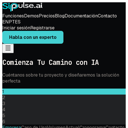
Funciones
Demos
Precios
Blog
Documentación
Contacto
EN
PT
ES
Iniciar sesión
Registrarse
Habla con un experto
Comienza Tu Camino con IA
Cuéntanos sobre tu proyecto y diseñaremos la solución
perfecta
1
2
3
4
5
6
Empresa
Caso de Uso
Volumen
Actual
Cronograma
Contacto